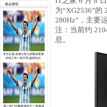
IT之家6月8
热点资讯
为“XG2536”
280Hz”，主
注：当前约21
息。
专注认真,全身心投入的敬业星座,
对待工作一丝不苟,值得托付_
周一热门中概股涨跌不一联电涨