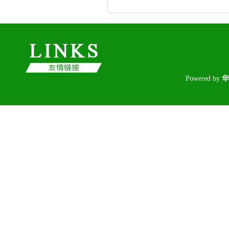
Poweredby
华