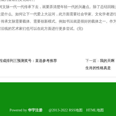
河文脉一代一代传承下去，就要弄清楚年轻一代的兴趣点。除了总结回顾大
求是什么、如何让下一代爱上大运河，此方面需要社会学家、文化学者进行
，传承文脉需要载体、需要创新模式。例如书法就是很好的载体之一。作
沿线的艺术家们也可以在此方面进行更多尝试。(完)
期程成排列三预测奖号：直选参考推荐
下一篇：
我的天啊
生肖的性格真是
Poweredby
华宇注册
@2013-2022
RSS地图
HTML地图