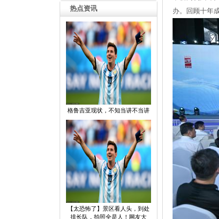
热点资讯
办。回顾十年
格鲁吉亚现状，不知当讲不当讲
【太恐怖了】景区看人头，到处
排长队，拍照全是人！网友大