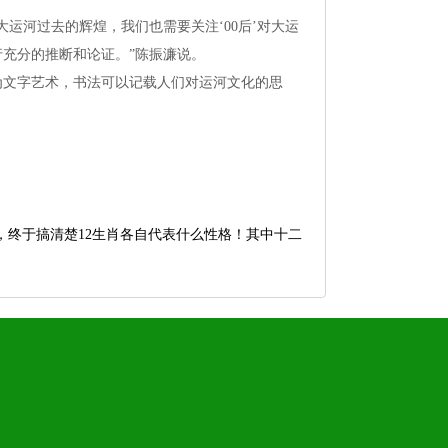
运河过去的辉煌，我们也需要关注‘00后’对大运
充分的推断和论证。”陈振濂说。
为文字艺术，书法可以记载人们对运河文化的思
，终于搞清楚12生肖各自代表什么性格！其中十二