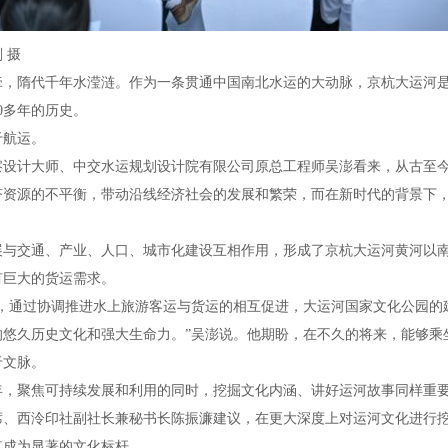
刚摄
牵，隋代千年水滢涟。作为一条贯通中国南北水运的大动脉，京杭大运河
00多年的历史。
于航运。
察设计大师、中交水运规划设计院有限公司原总工程师吴澎看来，从古至
济资源的不平衡，带动沿线经济社会的发展和繁荣，而在新时代的背景下
展与交通、产业、人口、城市化建设互相作用，形成了京杭大运河黄河以
有巨大的货运需求。
航，通过协调推进水上旅游客运与货运的相互促进，大运河国家文化公园的
的悠久历史文化和强大生命力。”吴澎说。他期盼，在不久的将来，能够乘
于文脉。
年，聚焦可持续发展和利用的同时，挖掘文化内涵、讲好运河故事同样重
席、西泠印社副社长兼秘书长陈振濂建议，在更大深度上对运河文化进行
其成为显著的文化标杆。