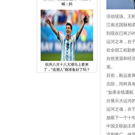
喊：妈
活动现场。王
江南北国脉相
到现在已有25
运河之本，在
在全国工程勘
自然资源和经
杭州八月十八大潮马上要来
系。
了，“追潮人”都准备好了吗？
目前，航运发
北段，同样具
“如果全线通
分展示大运河
运河之魂，在
放眼下一个十
中国文联副主
流和推广，使